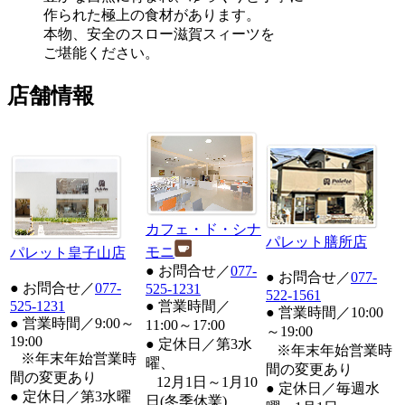
作られた極上の食材があります。
本物、安全のスロー滋賀スィーツを
ご堪能ください。
店舗情報
カフェ・ド・シナ
パレット膳所店
モニ
パレット皇子山店
● お問合せ／
077-
● お問合せ／
077-
● お問合せ／
077-
525-1231
522-1561
525-1231
● 営業時間／
● 営業時間／10:00
● 営業時間／9:00～
11:00～17:00
～19:00
19:00
● 定休日／第3水
※年末年始営業時
※年末年始営業時
曜、
間の変更あり
間の変更あり
12月1日～1月10
● 定休日／毎週水
● 定休日／第3水曜
日(冬季休業)