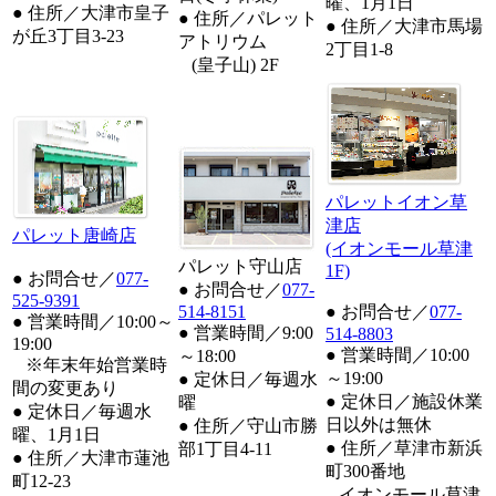
曜、1月1日
● 住所／大津市皇子
● 住所／パレット
● 住所／大津市馬場
が丘3丁目3-23
アトリウム
2丁目1-8
(皇子山) 2F
パレットイオン草
津店
パレット唐崎店
(イオンモール草津
パレット守山店
1F)
● お問合せ／
077-
● お問合せ／
077-
525-9391
514-8151
● お問合せ／
077-
● 営業時間／10:00～
● 営業時間／9:00
514-8803
19:00
● 営業時間／10:00
～18:00
※年末年始営業時
～19:00
● 定休日／毎週水
間の変更あり
● 定休日／施設休業
曜
● 定休日／毎週水
日以外は無休
● 住所／守山市勝
曜、1月1日
● 住所／草津市新浜
部1丁目4-11
● 住所／大津市蓮池
町300番地
町12-23
イオンモール草津